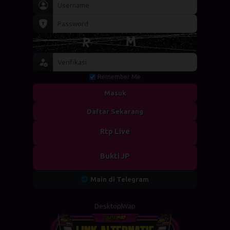
Remember Me
Masuk
Daftar Sekarang
Rtp Live
Bukti JP
Main di Telegram
Desktop
Wap