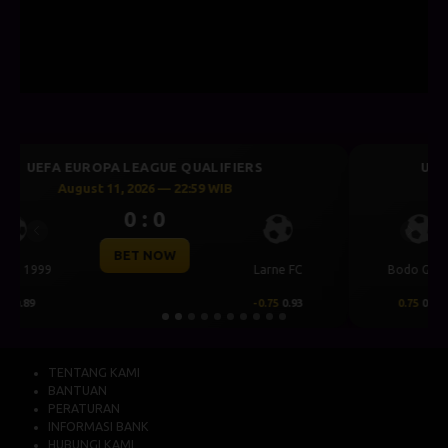
UEFA CHAMPIONS LEAGUE QUALIFIERS
August 11, 2026 — 22:59 WIB
0 : 0
Previous
Next
BET NOW
Bodo Glimt
Union Saint-Gilloise
0.75
0.77
-0.75
-0.95
TENTANG KAMI
BANTUAN
PERATURAN
INFORMASI BANK
HUBUNGI KAMI