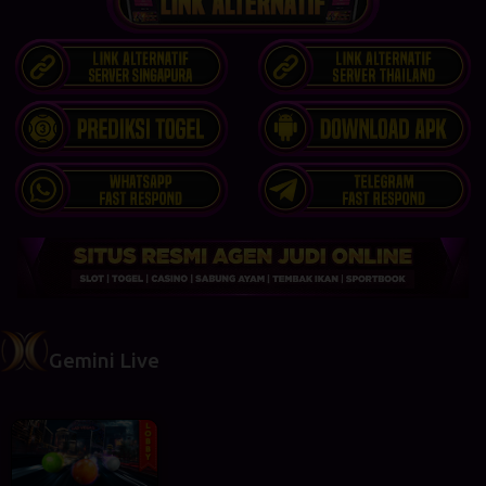
Gemini Live