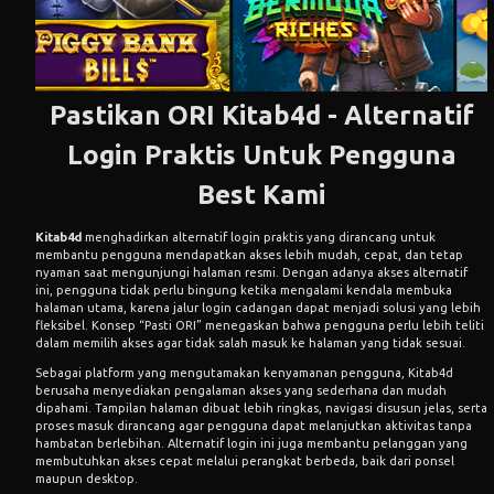
Pastikan ORI Kitab4d - Alternatif
Login Praktis Untuk Pengguna
Best Kami
Kitab4d
menghadirkan alternatif login praktis yang dirancang untuk
membantu pengguna mendapatkan akses lebih mudah, cepat, dan tetap
nyaman saat mengunjungi halaman resmi. Dengan adanya akses alternatif
ini, pengguna tidak perlu bingung ketika mengalami kendala membuka
halaman utama, karena jalur login cadangan dapat menjadi solusi yang lebih
fleksibel. Konsep “Pasti ORI” menegaskan bahwa pengguna perlu lebih teliti
dalam memilih akses agar tidak salah masuk ke halaman yang tidak sesuai.
Sebagai platform yang mengutamakan kenyamanan pengguna, Kitab4d
berusaha menyediakan pengalaman akses yang sederhana dan mudah
dipahami. Tampilan halaman dibuat lebih ringkas, navigasi disusun jelas, serta
proses masuk dirancang agar pengguna dapat melanjutkan aktivitas tanpa
hambatan berlebihan. Alternatif login ini juga membantu pelanggan yang
membutuhkan akses cepat melalui perangkat berbeda, baik dari ponsel
maupun desktop.