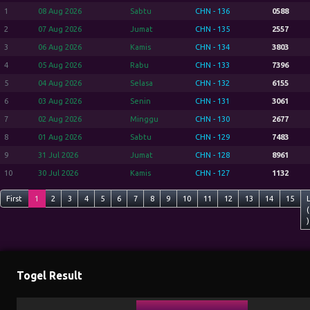
1
08 Aug 2026
Sabtu
CHN - 136
0588
2
07 Aug 2026
Jumat
CHN - 135
2557
3
06 Aug 2026
Kamis
CHN - 134
3803
4
05 Aug 2026
Rabu
CHN - 133
7396
5
04 Aug 2026
Selasa
CHN - 132
6155
6
03 Aug 2026
Senin
CHN - 131
3061
7
02 Aug 2026
Minggu
CHN - 130
2677
8
01 Aug 2026
Sabtu
CHN - 129
7483
9
31 Jul 2026
Jumat
CHN - 128
8961
10
30 Jul 2026
Kamis
CHN - 127
1132
First
1
2
3
4
5
6
7
8
9
10
11
12
13
14
15
(
)
Togel Result