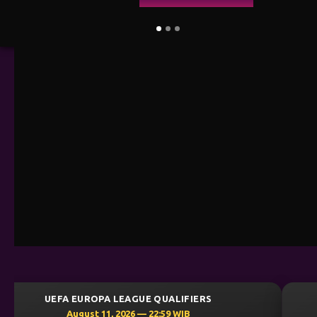
UEFA CHAMPIONS LEAGUE QUALIFIERS
August 11, 2026 — 22:59 WIB