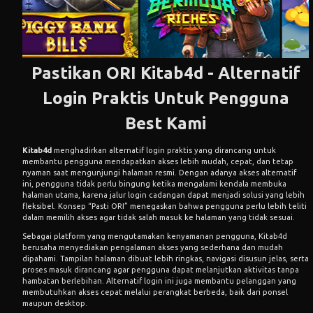
Pastikan ORI Kitab4d - Alternatif
Login Praktis Untuk Pengguna
Best Kami
Kitab4d
menghadirkan alternatif login praktis yang dirancang untuk
membantu pengguna mendapatkan akses lebih mudah, cepat, dan tetap
nyaman saat mengunjungi halaman resmi. Dengan adanya akses alternatif
ini, pengguna tidak perlu bingung ketika mengalami kendala membuka
halaman utama, karena jalur login cadangan dapat menjadi solusi yang lebih
fleksibel. Konsep “Pasti ORI” menegaskan bahwa pengguna perlu lebih teliti
dalam memilih akses agar tidak salah masuk ke halaman yang tidak sesuai.
Sebagai platform yang mengutamakan kenyamanan pengguna, Kitab4d
berusaha menyediakan pengalaman akses yang sederhana dan mudah
dipahami. Tampilan halaman dibuat lebih ringkas, navigasi disusun jelas, serta
proses masuk dirancang agar pengguna dapat melanjutkan aktivitas tanpa
hambatan berlebihan. Alternatif login ini juga membantu pelanggan yang
membutuhkan akses cepat melalui perangkat berbeda, baik dari ponsel
maupun desktop.