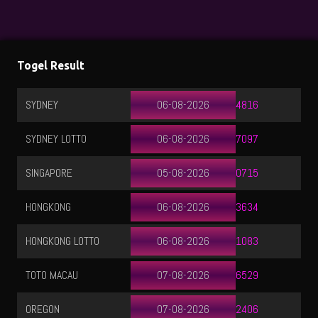
Togel Result
06-08-2026
MAROKO
4816
06-08-2026
CHICAGONIGHT
7097
05-08-2026
CAROLINAEVE
0715
06-08-2026
LIBANON
3634
06-08-2026
KAMBOJA
1083
07-08-2026
TAIWAN
6529
07-08-2026
YORDANIA
2406