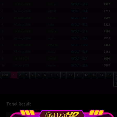
1
08 Aug 2026
Sabtu
SYDLT - 535
1377
2
07 Aug 2026
Jumat
SYDLT - 534
3712
3
06 Aug 2026
Kamis
SYDLT - 533
7097
4
05 Aug 2026
Rabu
SYDLT - 532
5224
5
04 Aug 2026
Selasa
SYDLT - 531
9181
6
03 Aug 2026
Senin
SYDLT - 530
4353
7
02 Aug 2026
Minggu
SYDLT - 529
7462
8
01 Aug 2026
Sabtu
SYDLT - 528
2166
9
31 Jul 2026
Jumat
SYDLT - 527
6601
10
30 Jul 2026
Kamis
SYDLT - 526
0887
First
1
2
3
4
5
6
7
8
9
10
11
12
13
14
15
(
)
Togel Result