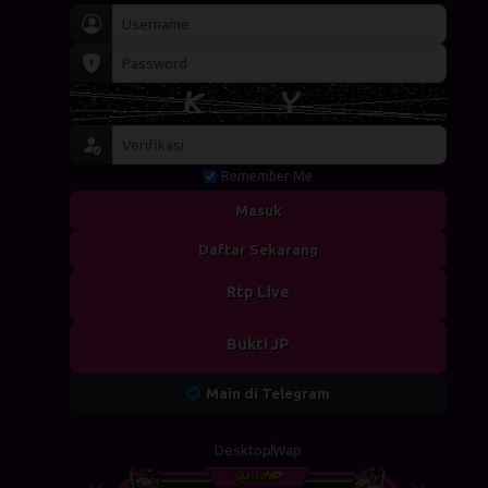
Remember Me
Masuk
Daftar Sekarang
Rtp Live
Bukti JP
Main di Telegram
Desktop
Wap