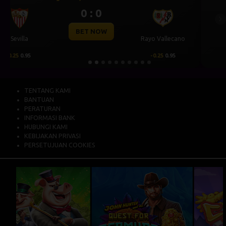
0 : 0
Previous
Ne
BET NOW
Alaves
Getafe
0.00
0.62
0.00
-0.72
TENTANG KAMI
BANTUAN
PERATURAN
INFORMASI BANK
HUBUNGI KAMI
KEBIJAKAN PRIVASI
PERSETUJUAN COOKIES