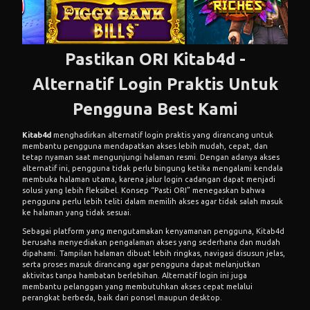
Pastikan ORI Kitab4d -
Alternatif Login Praktis Untuk
Pengguna Best Kami
Kitab4d
menghadirkan alternatif login praktis yang dirancang untuk
membantu pengguna mendapatkan akses lebih mudah, cepat, dan
tetap nyaman saat mengunjungi halaman resmi. Dengan adanya akses
alternatif ini, pengguna tidak perlu bingung ketika mengalami kendala
membuka halaman utama, karena jalur login cadangan dapat menjadi
solusi yang lebih fleksibel. Konsep “Pasti ORI” menegaskan bahwa
pengguna perlu lebih teliti dalam memilih akses agar tidak salah masuk
ke halaman yang tidak sesuai.
Sebagai platform yang mengutamakan kenyamanan pengguna, Kitab4d
berusaha menyediakan pengalaman akses yang sederhana dan mudah
dipahami. Tampilan halaman dibuat lebih ringkas, navigasi disusun jelas,
serta proses masuk dirancang agar pengguna dapat melanjutkan
aktivitas tanpa hambatan berlebihan. Alternatif login ini juga
membantu pelanggan yang membutuhkan akses cepat melalui
perangkat berbeda, baik dari ponsel maupun desktop.