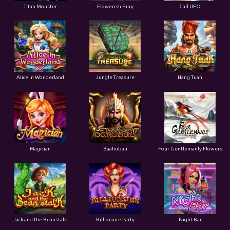
Titan Monster
Flowerish Fairy
Call UFO
Alice in Wonderland
Jungle Treasure
Hang Tuah
Magician
Baahubali
Four Gentlemanly Flowers
Jack and the Beanstalk
Billionaire Party
Night Bar