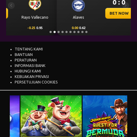
0 : 0
Previous
Next
BET NOW
Alaves
Getafe
0.00
0.62
0.00
-0.72
TENTANG KAMI
BANTUAN
PERATURAN
INFORMASI BANK
HUBUNGI KAMI
KEBIJAKAN PRIVASI
PERSETUJUAN COOKIES