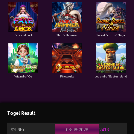
Fate and Luck
Thor's Hammer
Secret Scroll of Ninja
Wizard of Oz
Fireworks
Legend of Easter Island
Togel Result
6
MAROKO
08-08-2026
2413