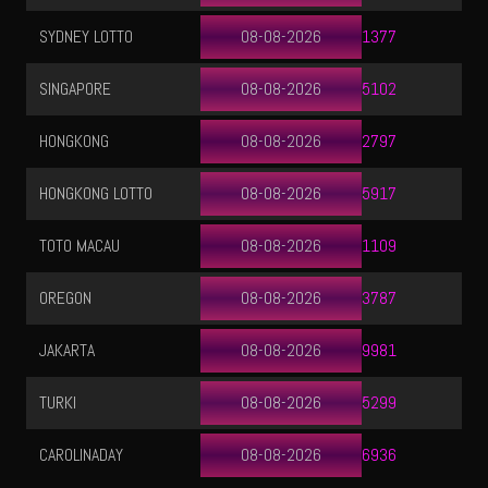
6
CHICAGONIGHT
08-08-2026
1377
6
CAROLINAEVE
08-08-2026
5102
6
LIBANON
08-08-2026
2797
6
KAMBOJA
08-08-2026
5917
6
TAIWAN
08-08-2026
1109
6
YORDANIA
08-08-2026
3787
6
CHICAGODAY
08-08-2026
9981
6
TASMANIA 06
08-08-2026
5299
6
TASMANIA 10
08-08-2026
6936