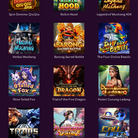
Spin Domino QiuQiu
Robin Hood
Legend of Wusheng 40K
Heibai Wuchang
Barong Sacred Battle
The Four Divine Beasts
Nine Tailed Fox
Trial of the Fire Dragon
Puteri Gunung Ledang