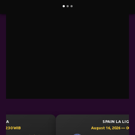
SPAIN LA LIGA
August 16, 2026 — 00:30 WIB