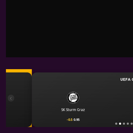
UEFA CHAMPIONS 
August 12, 20
0 
Previous
BET
SK Sturm Graz
-0.5
0.95