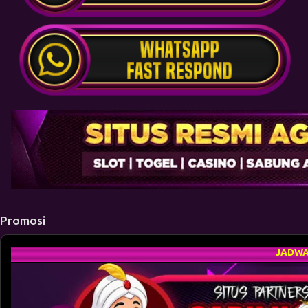
Promosi
JADWA
JADWAL KITAB4D
-
BCA
: Online 24 Jam |
Min Deposit 10.000