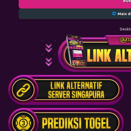
Buk
Main d
Deskt