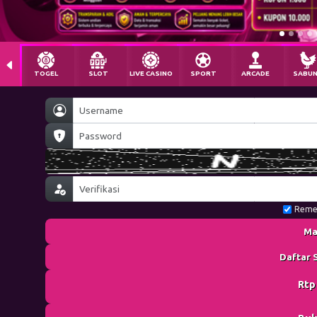
TOGEL
SLOT
LIVE CASINO
SPORT
ARCADE
SABU
Reme
Ma
Daftar 
Rtp