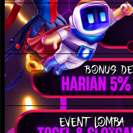
(Contoh : Deposit Rp. 10.000 + Bonus Rp. 5.000 = Rp. 15,000 x 15
Tidak Berlaku Untuk Table Games, Arcade,Card Games,Video Poke
BONUS NEW MEMBER CASINO & BOLA
Jika Mengakali Sistem / Aturan / Hold Spin Maka Bonus dan Kemena
Minimal Deposit Rp 10,000,- Dan Maksimal Bonus Rp 100,000,-.
Keputusan KITAB4D Bersifat Mutlak Dan Final Dan Tidak Dapat Di G
Promo Bonus 50% Tidak Dapat Di Gabungkan Dengan Bonus Lainny
Promo Wajib Claim Sebelum Bermain (Jika Sudah Bermain Maka Bonus
Syarat Untuk Melakukan WD adalah TO X20 (Turn Over) Dari Nilai D
(Contoh : Deposit Rp. 50.000 + Bonus Rp. 25.000 = Rp. 75.000 x 2
Hanya Berlaku di Semua Permainan Live Casino-Sportbook KITAB4D 
Tidak Diperbolehkan Melakukan Bet Lebih Dari 100% Dari Total Dep
BONUS DEPOSIT HARIAN 5% ALL GAM
(Contoh: Deposit Rp. 100.000,Maka Max Bet Adalah Rp 100,000,-).
Tidak Diperbolehkan Melakukan Kecurangan Seperti Taruhan Dua S
Metode Deposit
TRANSFER BANK & WALLET
Akan Dibatalkan Dan Saldo Di Bekukan.
Keputusan KITAB4D Bersifat Mutlak Dan Final Dan Tidak Dapat Di G
Minimal Deposit
Rp.10.000
Maksimal Bonus
Rp.50.000
Berlaku
ALL GAMES Kecuali Togel
Dilarang
Grouping, Kesamaan IP, Kesamaan D
BONUS DEPOSIT HARIAN TOGEL 5%
Minimal TO
Turnover Pencapaian x2 Untuk Me
Metode Deposit
TRANSFER BANK & WALLET
Cara Klaim
Hubungi Kontak CS kami di Livecha