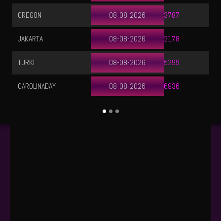
OREGON
08-08-2026
YORDA
3787
JAKARTA
08-08-2026
CHICA
2178
TURKI
08-08-2026
TASMA
5299
CAROLINADAY
08-08-2026
TASMA
6936