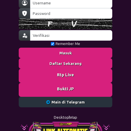
Remember Me
Masuk
Daftar Sekarang
Rtp Live
Bukti JP
Main di Telegram
Desktop
Wap