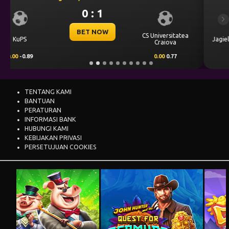
0 : 0
Previous
Ne
BET NOW
Jagiellonia Bialystok
Rangers FC
0.00
0.00
0.00
0.00
TENTANG KAMI
BANTUAN
PERATURAN
INFORMASI BANK
HUBUNGI KAMI
KEBIJAKAN PRIVASI
PERSETUJUAN COOKIES