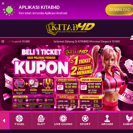
×
APLIKASI KITAB4D
DOWNLOAD
Kini telah tersedia Aplikasi Android
Deposit 10.000
Selamat Datang Di KITAB4D Minimal Deposit 10.000
TOGEL
SLOT
LIVE CASINO
SPORT
ARCADE
SABU