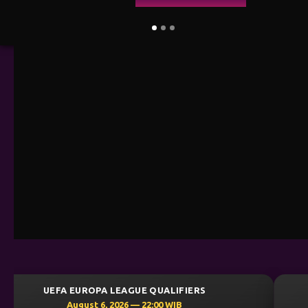
UEFA EUROPA LEAGUE QUALIFIERS
August 6, 2026 — 22:59 WIB