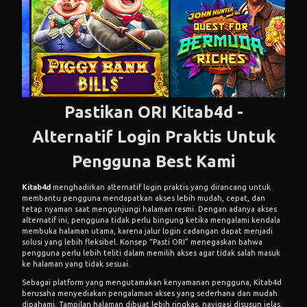
Pastikan ORI Kitab4d -
Alternatif Login Praktis Untuk
Pengguna Best Kami
Kitab4d
menghadirkan alternatif login praktis yang dirancang untuk
membantu pengguna mendapatkan akses lebih mudah, cepat, dan
tetap nyaman saat mengunjungi halaman resmi. Dengan adanya akses
alternatif ini, pengguna tidak perlu bingung ketika mengalami kendala
membuka halaman utama, karena jalur login cadangan dapat menjadi
solusi yang lebih fleksibel. Konsep “Pasti ORI” menegaskan bahwa
pengguna perlu lebih teliti dalam memilih akses agar tidak salah masuk
ke halaman yang tidak sesuai.
Sebagai platform yang mengutamakan kenyamanan pengguna, Kitab4d
berusaha menyediakan pengalaman akses yang sederhana dan mudah
dipahami. Tampilan halaman dibuat lebih ringkas, navigasi disusun jelas,