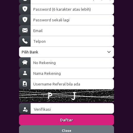
Daftar
Close