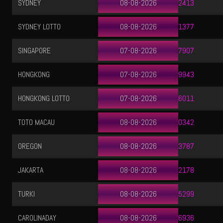
NEY
08-08-2026
MAROKO
2413
EY LOTTO
08-08-2026
CHICAGO
1377
APORE
07-08-2026
CAROLIN
7907
GKONG
07-08-2026
LIBANON
9943
KONG LOTTO
07-08-2026
KAMBOJ
6011
 MACAU
08-08-2026
TAIWAN
0342
GON
08-08-2026
YORDANI
3787
RTA
08-08-2026
CHICAGO
2178
I
08-08-2026
TASMANI
5299
LINADAY
08-08-2026
TASMANI
6936