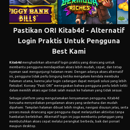
Pastikan ORI Kitab4d - Alternatif
Login Praktis Untuk Pengguna
Best Kami
Kitab4d
menghadirkan alternatif login praktis yang dirancang untuk
membantu pengguna mendapatkan akses lebih mudah, cepat, dan tetap
nyaman saat mengunjungi halaman resmi. Dengan adanya akses alternatif
ini, pengguna tidak perlu bingung ketika mengalami kendala membuka
halaman utama, karena jalur login cadangan dapat menjadi solusi yang lebih
fleksibel. Konsep “Pasti ORI” menegaskan bahwa pengguna perlu lebih teliti
dalam memilih akses agar tidak salah masuk ke halaman yang tidak sesuai.
Sebagai platform yang mengutamakan kenyamanan pengguna, Kitab4d
berusaha menyediakan pengalaman akses yang sederhana dan mudah
dipahami. Tampilan halaman dibuat lebih ringkas, navigasi disusun jelas, serta
proses masuk dirancang agar pengguna dapat melanjutkan aktivitas tanpa
hambatan berlebihan. Alternatif login ini juga membantu pelanggan yang
membutuhkan akses cepat melalui perangkat berbeda, baik dari ponsel
maupun desktop.