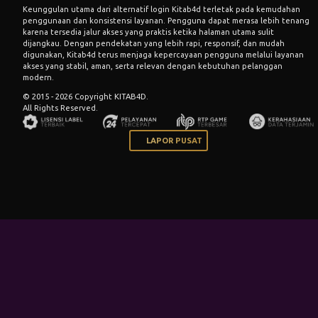
Keunggulan utama dari alternatif login Kitab4d terletak pada kemudahan
penggunaan dan konsistensi layanan. Pengguna dapat merasa lebih tenang
karena tersedia jalur akses yang praktis ketika halaman utama sulit
dijangkau. Dengan pendekatan yang lebih rapi, responsif, dan mudah
digunakan, Kitab4d terus menjaga kepercayaan pengguna melalui layanan
akses yang stabil, aman, serta relevan dengan kebutuhan pelanggan
modern.
© 2015 - 2026 Copyright KITAB4D.
All Rights Reserved.
LAPOR PUSAT